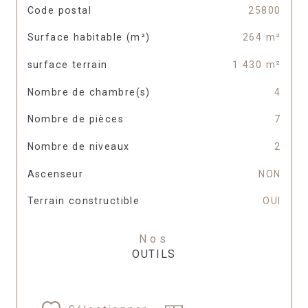
TRAD_SIROCCO_Caracteristique
Valeurs
Code postal
25800
Surface habitable (m²)
264 m²
surface terrain
1 430 m²
Nombre de chambre(s)
4
Nombre de pièces
7
Nombre de niveaux
2
Ascenseur
NON
Terrain constructible
OUI
Nos
OUTILS