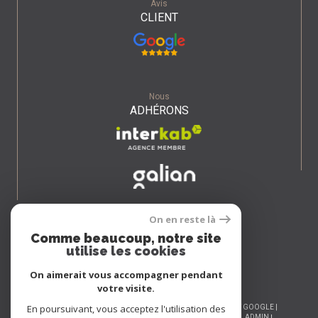
Avis
CLIENT
Nous
ADHÉRONS
On en reste là
Comme beaucoup, notre site
utilise les cookies
On aimerait vous accompagner pendant
votre visite.
En poursuivant, vous acceptez l'utilisation des
© 2026 | TOUS DROITS RÉSERVÉS | TRADUCTION POWERED BY GOOGLE |
NOS HONORAIRES
PLAN DU SITE
MENTIONS LÉGALES
ADMIN