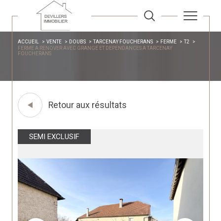
ACCUEIL
VENTE
DOUBS
TARCENAY FOUCHERANS
FERME
T2
FERME A RENOVER AVEC GRANGE ET DEPENDANCES A TARCENAY
FOUCHERANS
Retour aux résultats
SEMI EXCLUSIF