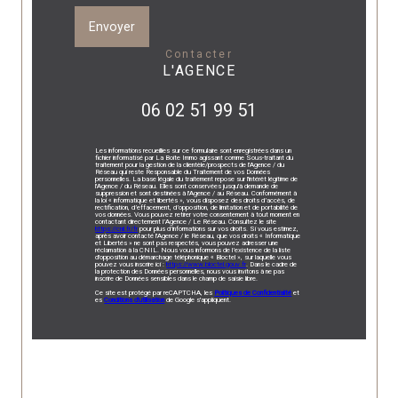
Envoyer
contacter
L'AGENCE
06 02 51 99 51
Les informations recueillies sur ce formulaire sont enregistrées dans un
fichier informatisé par La Boite Immo agissant comme Sous-traitant du
traitement pour la gestion de la clientèle/prospects de l'Agence / du
Réseau qui reste Responsable du Traitement de vos Données
personnelles. La base légale du traitement repose sur l'intérêt légitime de
l'Agence / du Réseau. Elles sont conservées jusqu'à demande de
suppression et sont destinées à l'Agence / au Réseau. Conformément à
la loi « informatique et libertés », vous disposez des droits d’accès, de
rectification, d’effacement, d’opposition, de limitation et de portabilité de
vos données. Vous pouvez retirer votre consentement à tout moment en
contactant directement l’Agence / Le Réseau. Consultez le site
https://cnil.fr/fr
pour plus d’informations sur vos droits. Si vous estimez,
après avoir contacté l'Agence / le Réseau, que vos droits « Informatique
et Libertés » ne sont pas respectés, vous pouvez adresser une
réclamation à la CNIL. Nous vous informons de l’existence de la liste
d'opposition au démarchage téléphonique « Bloctel », sur laquelle vous
pouvez vous inscrire ici :
https://www.bloctel.gouv.fr
. Dans le cadre de
la protection des Données personnelles, nous vous invitons à ne pas
inscrire de Données sensibles dans le champ de saisie libre.
Ce site est protégé par reCAPTCHA, les
Politiques de Confidentialité
et
es
Conditions d'utilisation
de Google s'appliquent.