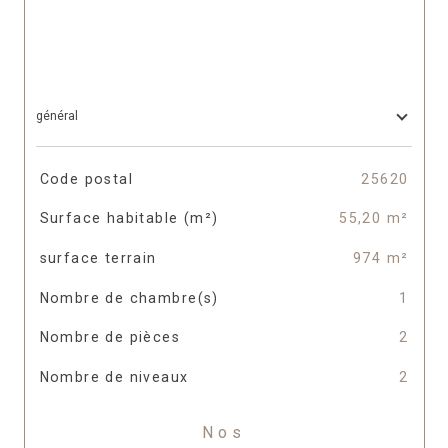
général
TRAD_SIROCCO_Caracteristique
Valeurs
Code postal
25620
Surface habitable (m²)
55,20 m²
surface terrain
974 m²
Nombre de chambre(s)
1
Nombre de pièces
2
Nombre de niveaux
2
Nos